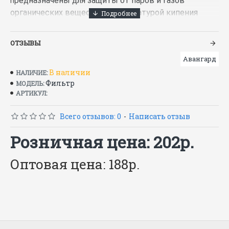
редназначены для защиты от паров и газов
п
органических веществ с температурой кипения
выше 65°С (циклогексан, бензол, ксилол, толуол,
анилин, ацетонитрил, нитробензол, фенол, фурфурол
ОТЗЫВЫ
и др.) и аэрозолей (пыль, дым, туман).
Авангард
В наличии
НАЛИЧИЕ:
Фильтр
МОДЕЛЬ:
АРТИКУЛ:
Всего отзывов: 0
-
Написать отзыв
Розничная цена: 202р.
Оптовая цена: 188р.