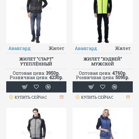
Авангард
Жилет
Авангард
Жилет
ЖИЛЕТ "СТАРТ"
ЖИЛЕТ "ХЭДВЕЙ"
УТЕПЛЁННЫЙ
МУЖСКОЙ
Оптовая цена:
3950р.
Оптовая цена:
4760р.
Розничная цена:
4230р.
Розничная цена:
5095р.
КУПИТЬ СЕЙЧАС
КУПИТЬ СЕЙЧАС