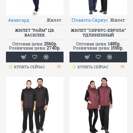
Авангард
Жилет
Планета-Сириус
Жилет
ЖИЛЕТ "РАЙМ" ЦВ.
ЖИЛЕТ "СИРИУС-ЕВРОПА"
ВАСИЛЕК
УДЛИНЕННЫЙ
Оптовая цена:
2560р.
Оптовая цена:
1485р.
Розничная цена:
2740р.
Розничная цена:
1590р.
КУПИТЬ СЕЙЧАС
КУПИТЬ СЕЙЧАС