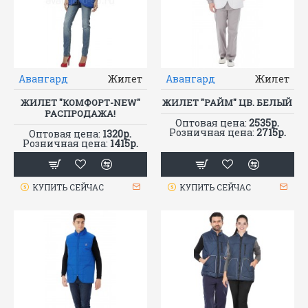
Авангард
Жилет
Авангард
Жилет
ЖИЛЕТ "КОМФОРТ-NEW"
ЖИЛЕТ "РАЙМ" ЦВ. БЕЛЫЙ
РАСПРОДАЖА!
Оптовая цена:
2535р.
Розничная цена:
2715р.
Оптовая цена:
1320р.
Розничная цена:
1415р.
КУПИТЬ СЕЙЧАС
КУПИТЬ СЕЙЧАС