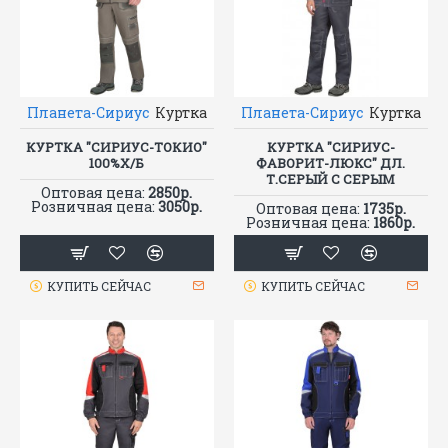
Планета-Сириус
Куртка
Планета-Сириус
Куртка
КУРТКА "СИРИУС-ТОКИО"
КУРТКА "СИРИУС-
100%Х/Б
ФАВОРИТ-ЛЮКС" ДЛ.
Т.СЕРЫЙ С СЕРЫМ
Оптовая цена:
2850р.
Розничная цена:
3050р.
Оптовая цена:
1735р.
Розничная цена:
1860р.
КУПИТЬ СЕЙЧАС
КУПИТЬ СЕЙЧАС