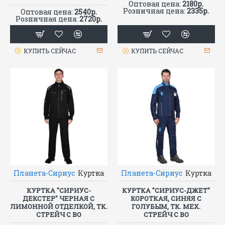
Оптовая цена:
2180р.
Розничная цена:
2335р.
Оптовая цена:
2540р.
Розничная цена:
2720р.
КУПИТЬ СЕЙЧАС
КУПИТЬ СЕЙЧАС
Планета-Сириус
Куртка
Планета-Сириус
Куртка
КУРТКА "СИРИУС-
КУРТКА "СИРИУС-ДЖЕТ"
ДЕКСТЕР" ЧЕРНАЯ С
КОРОТКАЯ, СИНЯЯ С
ЛИМОННОЙ ОТДЕЛКОЙ, ТК.
ГОЛУБЫМ, ТК. МЕХ.
СТРЕЙЧ С ВО
СТРЕЙЧ С ВО