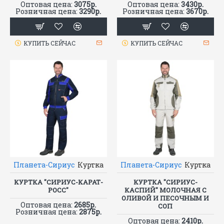
Оптовая цена:
3075р.
Оптовая цена:
3430р.
Розничная цена:
3290р.
Розничная цена:
3670р.
КУПИТЬ СЕЙЧАС
КУПИТЬ СЕЙЧАС
Планета-Сириус
Куртка
Планета-Сириус
Куртка
КУРТКА "СИРИУС-КАРАТ-
КУРТКА "СИРИУС-
РОСС"
КАСПИЙ" МОЛОЧНАЯ С
ОЛИВОЙ И ПЕСОЧНЫМ И
Оптовая цена:
2685р.
СОП
Розничная цена:
2875р.
Оптовая цена:
2410р.