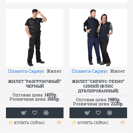
Планета-Сириус
Жилет
Планета-Сириус
Жилет
ЖИЛЕТ "РАЗГРУЗОЧНЫЙ"
ЖИЛЕТ "СИРИУС-ТЕХНО"
ЧЕРНЫЙ
СИНИЙ (ФЛИС
ДУБЛИРОВАННЫЙ)
Оптовая цена:
1455р.
Розничная цена:
1560р.
Оптовая цена:
1980р.
Розничная цена:
2120р.
КУПИТЬ СЕЙЧАС
КУПИТЬ СЕЙЧАС