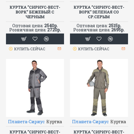
КУРТКА "СИРИУС-ВЕСТ-
КУРТКА "СИРИУС-ВЕСТ-
ВОРК" БЕЖЕВЫЙ С
ВОРК" ЗЕЛЕНАЯ СО
ЧЕРНЫМ
СР.СЕРЫМ
Оптовая цена:
2540р.
Оптовая цена:
2515р.
Розничная цена:
2720р.
Розничная цена:
2695р.
КУПИТЬ СЕЙЧАС
КУПИТЬ СЕЙЧАС
Планета-Сириус
Куртка
Планета-Сириус
Куртка
КУРТКА "СИРИУС-ВЕСТ-
КУРТКА "СИРИУС-ВЕСТ-