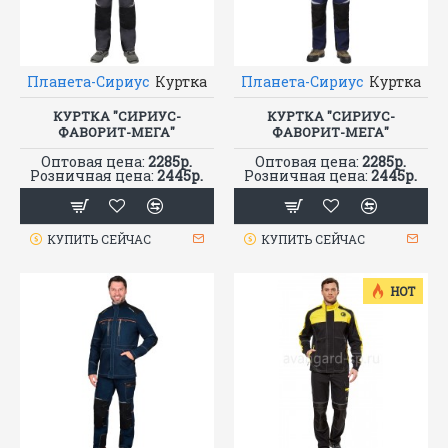
Планета-Сириус
Куртка
Планета-Сириус
Куртка
КУРТКА "СИРИУС-
КУРТКА "СИРИУС-
ФАВОРИТ-МЕГА"
ФАВОРИТ-МЕГА"
Оптовая цена:
2285р.
Оптовая цена:
2285р.
Розничная цена:
2445р.
Розничная цена:
2445р.
КУПИТЬ СЕЙЧАС
КУПИТЬ СЕЙЧАС
HOT