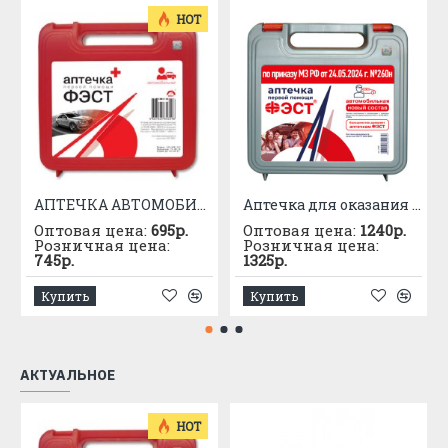
42 %
HOT
Температурный диапазон
от -40 до
5
использования
+50 °С
не менее 6
6
Гарантийный срок хранения
лет
АПТЕЧКА АВТОМОБИЛЬНАЯ приказ №1080
Аптечка для оказания первой помощи с применением медицинских изделий пострадавшим в дорожно-транспортных происшествиях (автомобильная) – «ФЭСТ»
Оптовая цена:
695р.
Оптовая цена:
1240р.
Розничная цена:
Розничная цена:
745р.
1325р.
Купить
Купить
АКТУАЛЬНОЕ
HOT