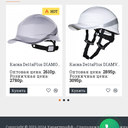
HOT
Каска DeltaPlus DIAMOND V белая
Каска DeltaPlus DIAMVUP
Оптовая цена:
2610р.
Оптовая цена:
2895р.
Розничная цена:
Розничная цена:
2780р.
3095р.
Купить
Купить
Copyright © 2013-2024 ХарактероФФ - Спецодежда в Набережн