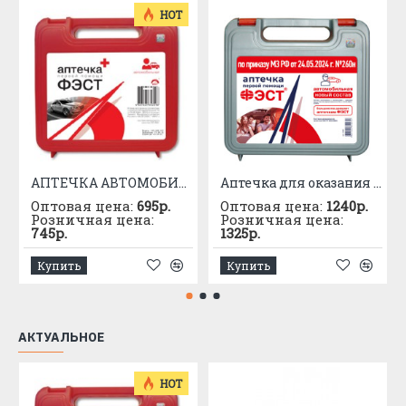
HOT
АПТЕЧКА АВТОМОБИЛЬНАЯ приказ №1080
Аптечка для оказания первой помощи с применением медицинских изделий пострадавшим в дорожно-транспортных происшествиях (автомобильная) – «ФЭСТ»
Оптовая цена:
695р.
Оптовая цена:
1240р.
Розничная цена:
Розничная цена:
745р.
1325р.
Купить
Купить
АКТУАЛЬНОЕ
HOT