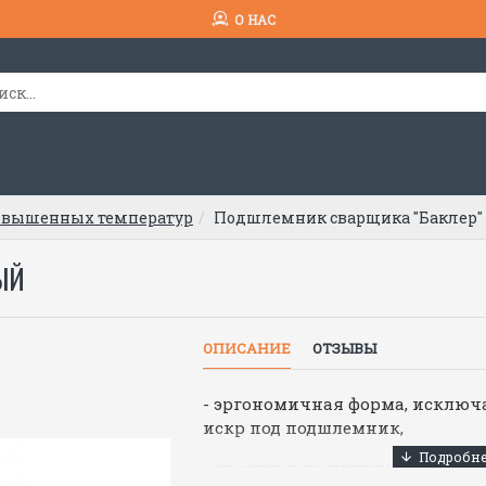
О НАС
овышенных температур
Подшлемник сварщика "Баклер"
ЫЙ
ОПИСАНИЕ
ОТЗЫВЫ
- эргономичная форма, исклю
искр под подшлемник,
- хлястики на липучке для фик