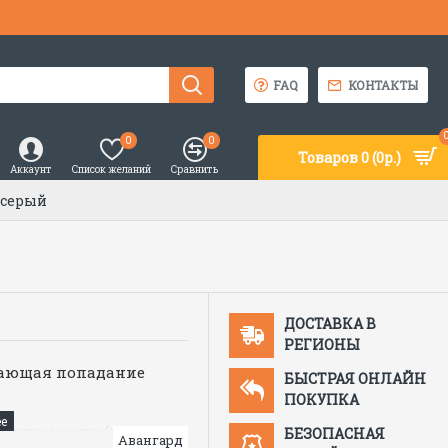
FAQ
КОНТАКТЫ
0
0
Товаров 0 (0р.)
Аккаунт
Список желаний
Сравнить
 серый
ДОСТАВКА В
РЕГИОНЫ
чающая попадание
БЫСТРАЯ ОНЛАЙН
ПОКУПКА
сации маски (каски),
БЕЗОПАСНАЯ
Авангард