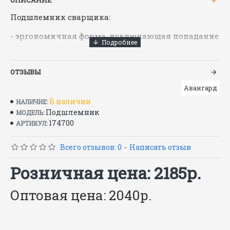
ОПИСАНИЕ
Подшлемник сварщика:
- эргономичная форма, исключающая попадание
искр под подшлемник,
- хлястики на липучке для фиксации маски
ОТЗЫВЫ
(каски),
Авангард
- внутренняя планка из трикотажа для комфорта,
В наличии
НАЛИЧИЕ:
Подшлемник
МОДЕЛЬ:
- кулиса с эластичной тесьмой по низу
174700
АРТИКУЛ:
затылочной части.
Цвет:
синий
Всего отзывов: 0
-
Написать отзыв
Материалы:
Розничная цена: 2185р.
Материал:
Свартекс 440 (100 % хлопок), 440 гр./м²,
Оптовая цена: 2040р.
ВО, ОП.
Подкладка:
бязь (100% хлопок), 142 гр./м²