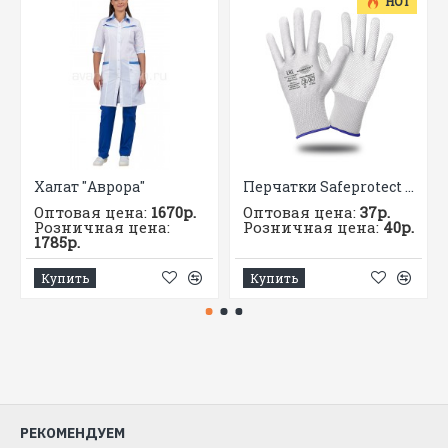
HOT
ГОСТ
EN 397-2012
Халат "Аврора"
Перчатки Safeprotect НейпМикро-Б (нейлон+ПВХ-микроточка, белый)
Оптовая цена:
1670р.
Оптовая цена:
37р.
Розничная цена:
Розничная цена:
40р.
1785р.
Купить
Купить
РЕКОМЕНДУЕМ