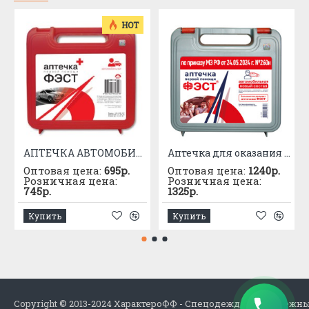
HOT
АПТЕЧКА АВТОМОБИЛЬНАЯ приказ №1080
Аптечка для оказания первой помощи с применением медицинских изделий пострадавшим в дорожно-транспортных происшествиях (автомобильная) – «ФЭСТ»
Оптовая цена:
695р.
Оптовая цена:
1240р.
Розничная цена:
Розничная цена:
745р.
1325р.
Купить
Купить
Copyright © 2013-2024 ХарактероФФ - Спецодежда в Набережн