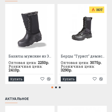
Без подноска
Защита:
с 35 по 50
Размерный ряд:
HOT
Типика
Подкладка:
ПУ-ТПУ
Подошва:
Литьевой
Регулировка оголовья:
Бахилы мужские из ЭВА со вставным чулком -50С
Берцы "Турист" демисезонные
Оптовая цена:
2250р.
Оптовая цена:
3075р.
Розничная цена:
Розничная цена:
2410р.
3290р.
Купить
Купить
АКТУАЛЬНОЕ