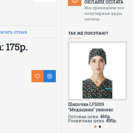
ОНЛАЙН ОПЛАТА
Мы принимаем все
популярные виды
оплаты
исать отзыв
ТАК ЖЕ ПОКУПАЮТ
 175р.
Шапочка LF5009
Ко
"Медицина" унисекс
за
Оптовая цена:
460р.
Оп
Розничная цена:
495р.
Ро