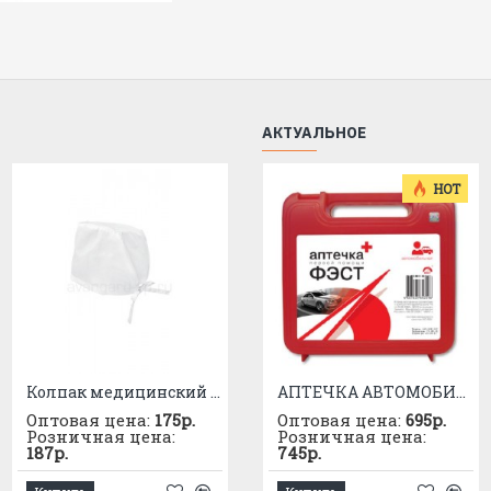
АКТУАЛЬНОЕ
HOT
Колпак медицинский с завязочками белый
Шапочка LF5009 "Медицина" унисекс
АПТЕЧКА АВТОМОБИЛЬНАЯ приказ №1080
Оптовая цена:
175р.
Оптовая цена:
Оптовая цена:
460р.
695р.
Розничная цена:
Розничная цена:
Розничная цена:
187р.
495р.
745р.