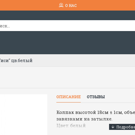
О НАС
Тиси" цв.белый
ОПИСАНИЕ
ОТЗЫВЫ
Колпак высотой 18см ± 1см, объ
завязками на затылке.
Цвет: белый
Ткань: смесовая "Тиси"(77% пол