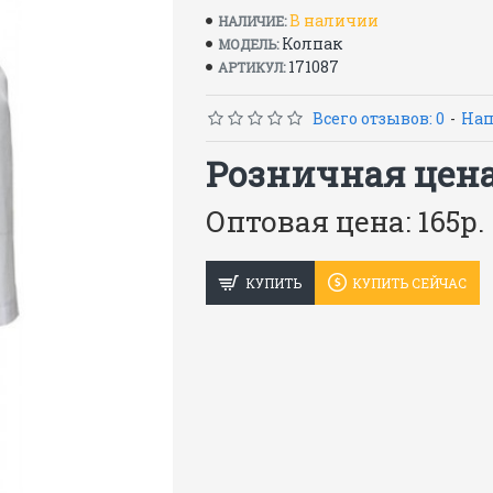
пл.139 г/м2
В наличии
НАЛИЧИЕ:
Зашитные свойства: Ву Ми З
Колпак
МОДЕЛЬ:
171087
АРТИКУЛ:
ГОСТ 23134-78
Всего отзывов: 0
-
Нап
Розничная цена:
Оптовая цена: 165р.
КУПИТЬ
КУПИТЬ СЕЙЧАС