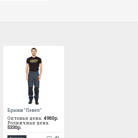
Брюки "Левел"
Брюки "СИРИУС-АЗОВ" софтшелл цв. синий
Оптовая цена:
4980р.
Оптовая цена:
1755р.
Розничная цена:
Розничная цена:
5330р.
1880р.