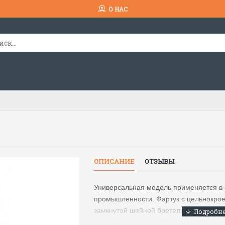
О НАС
ОПИСАНИЕ
ОТЗЫВЫ
Универсальная модель применяется в
промышленности. Фартук с цельнокрое
замкнутой шейной бретелью и кармано
углам притачана тесьма для завязыва