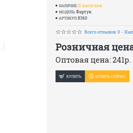
В наличии
НАЛИЧИЕ:
Материал: ткань х/б диагональ
Фартук
МОДЕЛЬ:
8360
АРТИКУЛ:
Размер: универсальный
Длина: 90 см
Всего отзывов: 0
-
Нап
ГОСТ 12.4.029-76
Розничная цена:
Оптовая цена: 241р.
КУПИТЬ
КУПИТЬ СЕЙЧАС