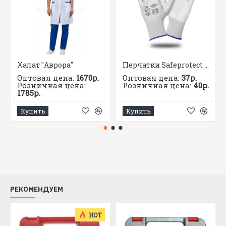
Халат "Аврора"
Перчатки Safeprotect НейпМикро-Б (нейлон+ПВХ-микроточка, белый)
Оптовая цена:
1670р.
Оптовая цена:
37р.
Розничная цена:
Розничная цена:
40р.
1785р.
Купить
Купить
РЕКОМЕНДУЕМ
HOT