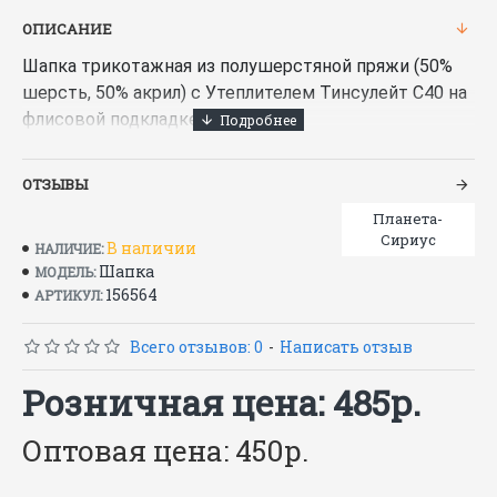
ОПИСАНИЕ
Шапка трикотажная из полушерстяной пряжи (50%
шерсть, 50% акрил) с Утеплителем Тинсулейт С40 на
флисовой подкладке.
ТР ТС 017/2011
Характеристики
ОТЗЫВЫ
Планета-
Вид изделия —
Шапка
Сириус
В наличии
НАЛИЧИЕ:
Цвет —
. синий, т
. зеленый, с
ерый, ч
ерный, бежевый
т
Шапка
МОДЕЛЬ:
156564
АРТИКУЛ:
Торговая марка / Бренд —
СИРИУС
Утеплитель/Наполнитель —
Thinsulate (3М)
Всего отзывов: 0
-
Написать отзыв
Розничная цена: 485р.
Оптовая цена: 450р.