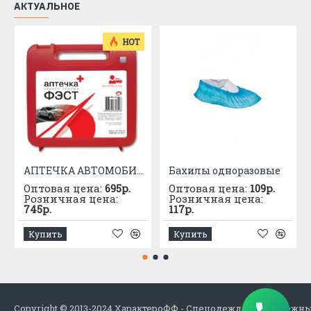
АКТУАЛЬНОЕ
Размер:
с 80-84 по 120-124
Защитные свойства:
HOT
АПТЕЧКА АВТОМОБИЛЬНАЯ приказ №1080
Бахилы одноразовые
Оптовая цена:
695р.
Оптовая цена:
109р.
Розничная цена:
Розничная цена:
745р.
117р.
Купить
Купить
Copyright © 2013-2024 ХарактероФФ - Спецодежда в Набережн