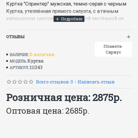
Куртка "Спринтер" мужская, темно-серая с черным
Куртка, утеплённая прямого силуэта, с втачным
капюшоном, центральной бортовой застёжкой на
тесьму - "молния", с под планкой, с верхними
прорезными карманами на "молнии" и нижними
ОТЗЫВЫ
карманами в рельефах, с карманом на тесьму -
Планета-
"молния" на подкладке с левой стороны. Рукава
Сириус
В наличии
НАЛИЧИЕ:
втачные, с притачной манжетой частично стянутые
Куртка
МОДЕЛЬ:
на ткацкую резинку.
111343
АРТИКУЛ:
Характеристики
Всего отзывов: 0
-
Написать отзыв
Вид изделия —
Куртка
Розничная цена: 2875р.
Пол —
Мужской
Оптовая цена: 2685р.
Сезон —
Зима
Ткань/Материал верха —
100% п/э
Состав —
100% ПЭ