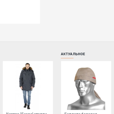
Утеплитель/Наполнитель —
Синтеп
Пакет утеплителя —
Куртка - 2 сло
Размерный ряд —
с 88-92 по 120-
Ростовка —
с 170-176 по 182-188
АКТУАЛЬНОЕ