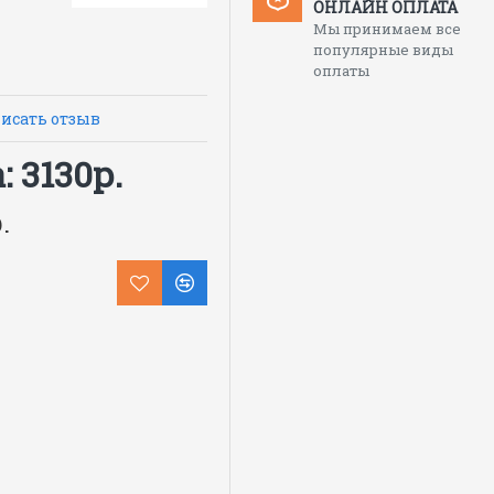
ОНЛАЙН ОПЛАТА
 из декоративной
Мы принимаем все
ачными манжетами,
популярные виды
оплаты
езинку ткацкую. В
обозначения видимости.
исать отзыв
 3130р.
.
90 г/кв.м.