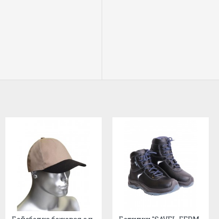
он 120 гр/м.кв
я
124