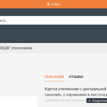
О НАС
МИДЖ" утепленная
ОПИСАНИЕ
ОТЗЫВЫ
Куртка утепленная с центральной
«молния», с карманами в листочк
декоративной резинки, с верхни
рамку застегивающийся на тесьму