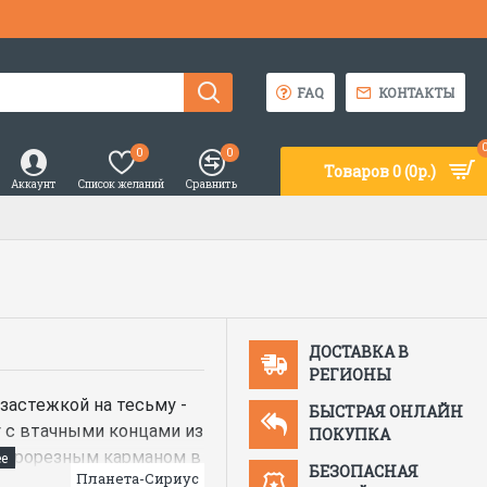
FAQ
КОНТАКТЫ
0
0
Товаров 0 (0р.)
Аккаунт
Список желаний
Сравнить
ДОСТАВКА В
РЕГИОНЫ
 застежкой на тесьму -
БЫСТРАЯ ОНЛАЙН
у с втачными концами из
ПОКУПКА
м прорезным карманом в
БЕЗОПАСНАЯ
Планета-Сириус
 - «молния», с втачным