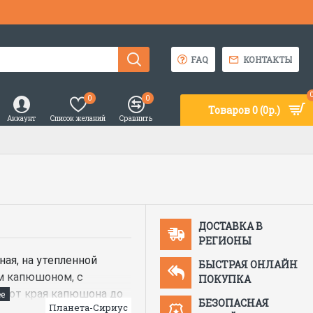
FAQ
КОНТАКТЫ
0
0
Товаров 0 (0р.)
Аккаунт
Список желаний
Сравнить
ДОСТАВКА В
РЕГИОНЫ
ная, на утепленной
БЫСТРАЯ ОНЛАЙН
м капюшоном, с
ПОКУПКА
ю от края капюшона до
БЕЗОПАСНАЯ
Планета-Сириус
клапаном от горловины