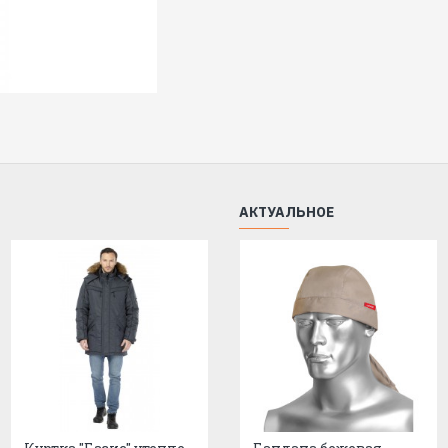
Вид изделия —
Куртка
Пол —
Мужской
Сезон —
Зима
Ткань/Материал верха —
100% п/э
Состав —
100% ПЭ
Плотность/Толщина материала —
АКТУАЛЬНОЕ
Цвет —
Черный
Подкладка —
100% п/э
Утеплитель/Наполнитель —
Синтеп
Пакет утеплителя —
куртка - 3 сло
Размерный ряд —
с 88-92 по 120-
Ростовка —
с 170-176 по 182-188