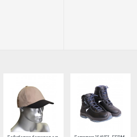
105 г/кв.м.
он 150 гр/м.кв
я
124