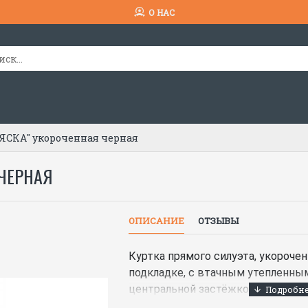
О НАС
ЯСКА" укороченная черная
 ЧЕРНАЯ
ОПИСАНИЕ
ОТЗЫВЫ
Куртка прямого силуэта, укорочен
подкладке, с втачным утепленны
центральной застёжкой на молни
низа, накрытую ветрозащитным 