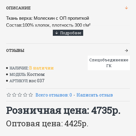
ОПИСАНИЕ
Ткань верха: Молескин с ОП пропиткой
Состав:100% хлопок, плотность 300 г/м²
Костюм состоит из куртки и брюк.
Куртка:
ОТЗЫВЫ
• кокетка
• центральная потайная застежка на пуговицы
Спецобъединение
ГК
• карманы в рельефных швах
В наличии
НАЛИЧИЕ:
• полочки и рукава дополнительно усилены накладками из
Костюм
МОДЕЛЬ:
кос 037
огнезащитной ткани
АРТИКУЛ:
• вентиляционные отверстия по кокетке спинке
• воротник стойка
Всего отзывов: 0
-
Написать отзыв
Брюки:
Розничная цена: 4735р.
• застежка-гульф на петли и пуговицы
• накладной карман
Оптовая цена: 4425р.
• передние половинки брюк усилены накладками из
огнезащитной ткани