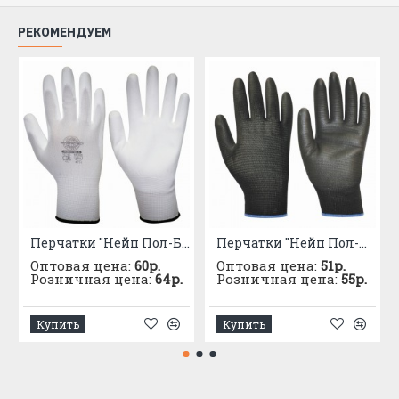
СФЕРЫ ПРИМЕНЕНИЯ
РЕКОМЕНДУЕМ
Строительство и ремонт, слесарно-монтажные
работы, сельское хозяйство, деревообработка,
садово-огородные работы, складские и погрузо-
разгрузочные работы.
Перчатки "Нейп Пол-Б" (нейлон с полиуретаном)
Перчатки "Нейп Пол-Ч" (нейлон с полиуретаном)
Оптовая цена:
60р.
Оптовая цена:
51р.
Розничная цена:
64р.
Розничная цена:
55р.
Купить
Купить