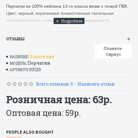
Перчатки из 100% нейлона 13-го класса вязки с точкой ПВХ.
Цвет: черный, коричневая точкаотличная тактильная
чувствительность отличная воздухопроницаемость,
противоскользящее покрытие с повышенной стойкостью к
истиранию широкий диапазон применения. в уп.300пар
ОТЗЫВЫ
Характеристики
Планета-
Сириус
Перчатки
Вид изделия:
В наличии
НАЛИЧИЕ:
SAFEPROTECT
Торговая марка / Бренд:
Перчатки
МОДЕЛЬ:
в упаковке 300 пар.
Упаковка:
03120
АРТИКУЛ:
длина 230-260 мм
Длина изделия:
Черный
Цвет:
Всего отзывов: 0
-
Написать отзыв
S(7) 'M(8) 'L(9) 'XL(10)
Размерный ряд:
1 класс
Класс/Степень защиты:
Розничная цена: 63р.
Нейлон/Полиэстер
Основа:
оверлок
Тип манжеты:
Оптовая цена: 59р.
ТР ТС 019/2011
Нормативные документы:
PEOPLE ALSO BOUGHT