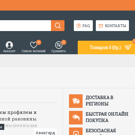
FAQ
КОНТАКТЫ
0
0
Товаров 0 (0р.)
Аккаунт
Список желаний
Сравнить
ДОСТАВКА В
РЕГИОНЫ
ким профилем и
БЫСТРАЯ ОНЛАЙН
шной раковины
ПОКУПКА
 с повышенными
БЕЗОПАСНАЯ
а
Авангард