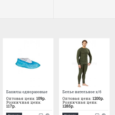
Бахилы одноразовые
Наушники для крепления на каску СОМЗ-5 Штурм
Белье нательное х/б
Оптовая цена:
Оптовая цена:
480р.
109р.
Оптовая цена:
1200р.
Розничная цена:
Розничная цена:
Розничная цена:
515р.
117р.
1285р.