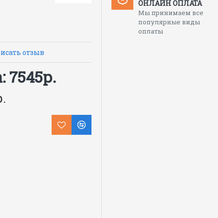
ОНЛАЙН ОПЛАТА
абляют
Мы принимаем все
т в условиях
популярные виды
тельных площадках, в
оплаты
йственных работах
ользовании
исать отзыв
каналы вентиляции и
оватой,гигиенической
 7545р.
.