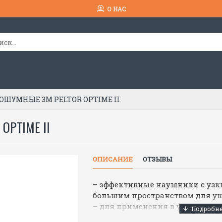
О НАС
ШУМНЫЕ 3M PELTOR OPTIME II
OPTIME II
ОПИСАНИЕ
ОТЗЫВЫ
– эффективные наушники с уз
большим пространством для у
– для применения в условиях
требованиями к защите от шум