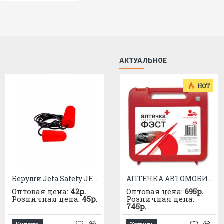
АКТУАЛЬНОЕ
HOT
Беруши Jeta Safety JEM21 с кордом
Беруши АМПАРО КОМФОРТ ПЛЮС без шнурка
АПТЕЧКА АВТОМОБИЛЬНАЯ приказ №1080
Оптовая цена:
42р.
Оптовая цена:
Оптовая цена:
31р.
695р.
Розничная цена:
45р.
Розничная цена:
Розничная цена:
33р.
745р.