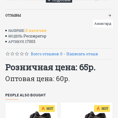
модели респираторов при шлифовании,
пескоструйных работах, резке и сверлении. Все
ОТЗЫВЫ
вышеперечисленные модели относятся к
аэрозольным респираторам первой степени защиты.
Авангард
В наличии
НАЛИЧИЕ:
– серия 8000
Респиратор
МОДЕЛЬ:
– эффективная защита и легкость дыхания
17003
АРТИКУЛ:
– чашеобразная форма
– гипоаллергенная и потовпитывающая
Всего отзывов: 0
-
Написать отзыв
внутренняя прокладка
Cтепень защиты: FFP1 - до 4 ПДК
Розничная цена: 65р.
ГОСТ Р 12.4.191-99
Оптовая цена: 60р.
PEOPLE ALSO BOUGHT
HOT
HOT