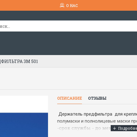
О НАС
ФИЛЬТРА 3М 501
ОПИСАНИЕ
ОТЗЫВЫ
Держатель предфильтра для крепле
полумаски и полнолицевые маски п
-срок службы - до механическог