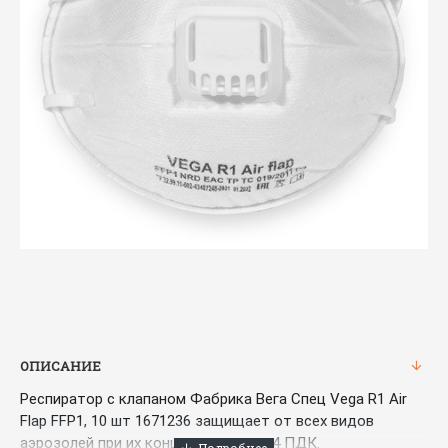
ОПИСАНИЕ
Респиратор с клапаном Фабрика Вега Спец Vega R1 Аir
Flap FFP1, 10 шт 1671236 защищает от всех видов
аэрозолей при их концентрации до 4 ПДК.