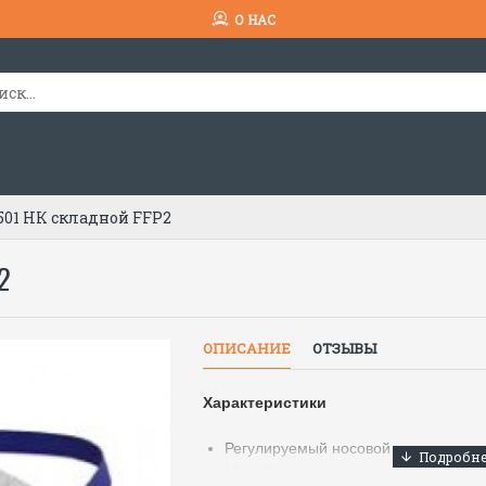
О НАС
501 НК складной FFP2
2
ОПИСАНИЕ
ОТЗЫВЫ
Характеристики
Регулируемый носовой зажим
Мягкий уплотнитель для носа с фун