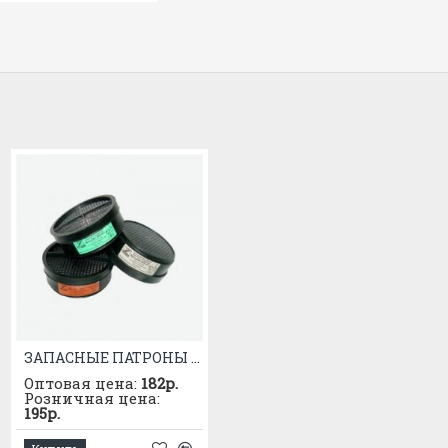
Устойчивость к запылению: D (устой
ЗАПАСНЫЕ ПАТРОНЫ К РПГ-67 МАРКИ "В"
КОРОБКА ПРОТИВОГАЗНАЯ М/Г МКФ (А1В1Е1)
Оптовая цена:
182р.
Оптовая цена:
955р.
Розничная цена:
Розничная цена:
195р.
1025р.