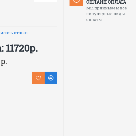
ОНЛАЙН ОПЛАТА
Мы принимаем все
аря 4 прочным ремням
популярные виды
оплаты
ха закрыт крышкой от
исать отзыв
ров
ельно
 11720р.
р.