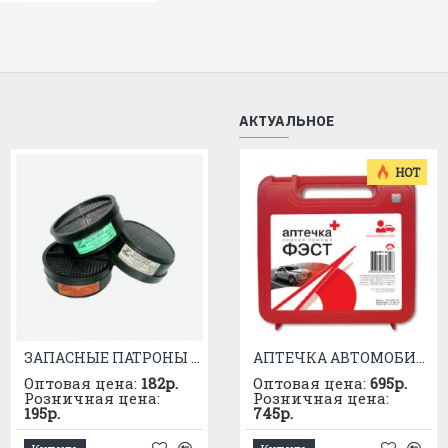
АКТУАЛЬНОЕ
HOT
ЗАПАСНЫЕ ПАТРОНЫ К РПГ-67 МАРКИ "В"
КОРОБКА ПРОТИВОГАЗНАЯ М/Г МКФ (А1В1Е1)
АПТЕЧКА АВТОМОБИЛЬНАЯ приказ №1080
Оптовая цена:
182р.
Оптовая цена:
Оптовая цена:
955р.
695р.
Розничная цена:
Розничная цена:
Розничная цена:
195р.
1025р.
745р.