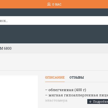
О НАС
М 6800
ОПИСАНИЕ
ОТЗЫВЫ
– облегченная (400 г)
– мягкая гипоаллергенная лице
эластомера
– ударопрочная, стойкая к ца