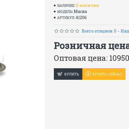
поликарбонатная линза
В наличии
НАЛИЧИЕ:
– плотное прилегание, благод
Маска
МОДЕЛЬ:
оголовья
41206
АРТИКУЛ:
– параболический клапан выдо
краски, пыли
Всего отзывов: 0
-
Нап
– байонетное крепление фильт
Фильтры: 3М, поставляются отд
Розничная цена:
ГОСТ Р 12.4.189-99
Оптовая цена: 10950
КУПИТЬ
КУПИТЬ СЕЙЧАС