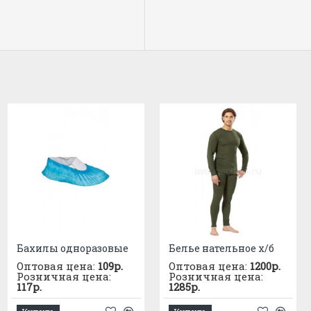
Бахилы одноразовые
Лицевая часть ШМП "БРИЗ-4302"
Белье нательное х/б
Оптовая цена:
Оптовая цена:
1825р.
109р.
Оптовая цена:
1200р.
Розничная цена:
Розничная цена:
Розничная цена:
1955р.
117р.
1285р.