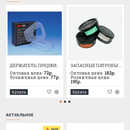
не менее
4
Площадь поля зрения
42 %
Температурный диапазон
от -40 до
5
использования
+50 °С
не менее 6
6
Гарантийный срок хранения
лет
ДЕРЖАТЕЛЬ ПРЕДФИЛЬТРА 3М 501
ЗАПАСНЫЕ ПАТРОНЫ К РПГ-67 МАРКИ "А"
Оптовая цена:
72р.
Оптовая цена:
182р.
Розничная цена:
77р.
Розничная цена:
195р.
Купить
Купить
АКТУАЛЬНОЕ
HOT