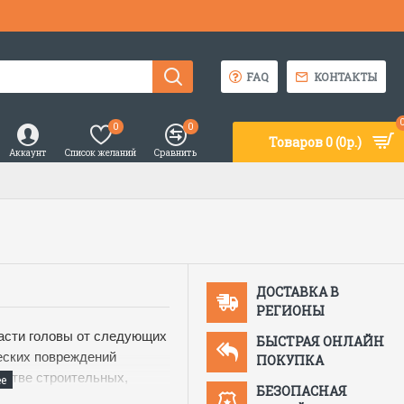
FAQ
КОНТАКТЫ
0
0
Товаров 0 (0р.)
Аккаунт
Список желаний
Сравнить
ДОСТАВКА В
РЕГИОНЫ
асти головы от следующих
БЫСТРАЯ ОНЛАЙН
еских повреждений
ПОКУПКА
стве строительных,
БЕЗОПАСНАЯ
ствия влаги, поражения