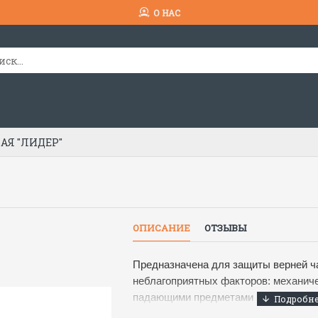
О НАС
АЯ "ЛИДЕР"
ОПИСАНИЕ
ОТЗЫВЫ
Предназначена для защиты верней ч
неблагоприятных факторов: механич
падающими предметами при производ
монтажных, ремонтных работ, воздей