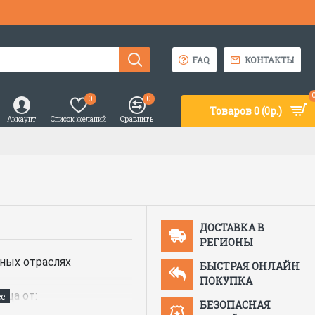
FAQ
КОНТАКТЫ
0
0
Товаров 0 (0р.)
Аккаунт
Список желаний
Сравнить
ДОСТАВКА В
РЕГИОНЫ
чных отраслях
БЫСТРАЯ ОНЛАЙН
ПОКУПКА
ица от:
БЕЗОПАСНАЯ
костей;