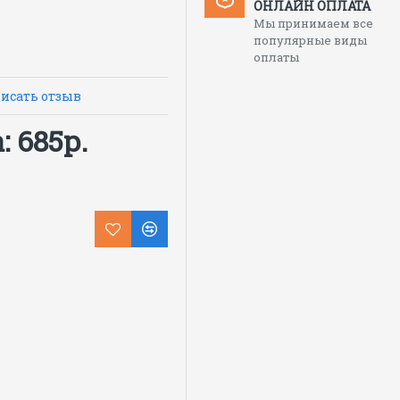
ОНЛАЙН ОПЛАТА
Мы принимаем все
ветных металлов;
популярные виды
оплаты
ырек из материала
исать отзыв
тойкого поликарбоната 2
 685р.
ранию и царапинам.
 обтюратором из
м
ение
°C + 130°C
(лента)