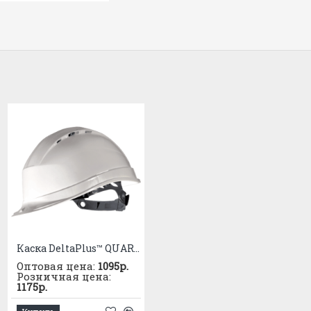
3-символ устойчивости к каплям
9-символ устойчивости к брызга
металла и проникновению горячи
А-символ устойчивости к высоко
190м/с, энергия удара 14,9 Дж
Т-символ устойчивости к возде
высокоскоростных частиц при э
температурах (от -5°С до +55°С)
Каска DeltaPlus™ QUARTZ UP IV
Каска защитная с храповым механизмом Юнона (текс. оголовье) оранжевая
Оптовая цена:
1095р.
Оптовая цена:
215р.
Розничная цена:
Розничная цена:
1175р.
230р.