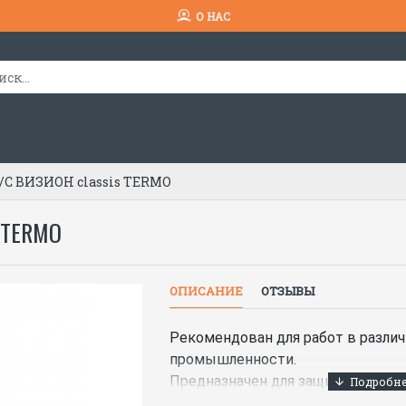
О НАС
C ВИЗИОН classis TERMO
 TERMO
ОПИСАНИЕ
ОТЗЫВЫ
Рекомендован для работ в разли
промышленности.
Предназначен для защиты глаз и л
искр и брызг неразъедающих жид