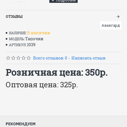
верх: ЭВА
подошва: ЭВА
подкладка: бесподкладочные
ОТЗЫВЫ
Авангард
Размеры: 36–46
В наличии
НАЛИЧИЕ:
ТО 2293-001-55241009-01
Тапочки
МОДЕЛЬ:
1039
АРТИКУЛ:
Всего отзывов: 0
-
Написать отзыв
Розничная цена: 350р.
Оптовая цена: 325р.
РЕКОМЕНДУЕМ