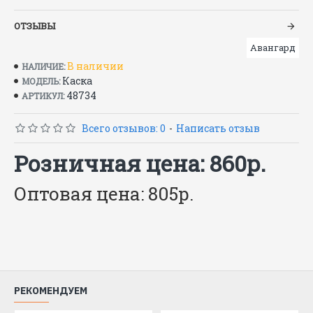
Материал: текстиль с внутренней
ОТЗЫВЫ
амортизирующей вставкой из пластика
ГОСТ Р 12.4.245-2007
Авангард
В наличии
НАЛИЧИЕ:
Каска
МОДЕЛЬ:
48734
АРТИКУЛ:
Всего отзывов: 0
-
Написать отзыв
Розничная цена: 860р.
Оптовая цена: 805р.
РЕКОМЕНДУЕМ