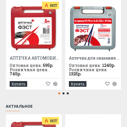
HOT
АПТЕЧКА АВТОМОБИЛЬНАЯ приказ №1080
Аптечка для оказания первой помощи с применением медицинских изделий пострадавшим в дорожно-транспортных происшествиях (автомобильная) – «ФЭСТ»
Оптовая цена:
695р.
Оптовая цена:
1240р.
Розничная цена:
Розничная цена:
745р.
1325р.
Купить
Купить
АКТУАЛЬНОЕ
HOT