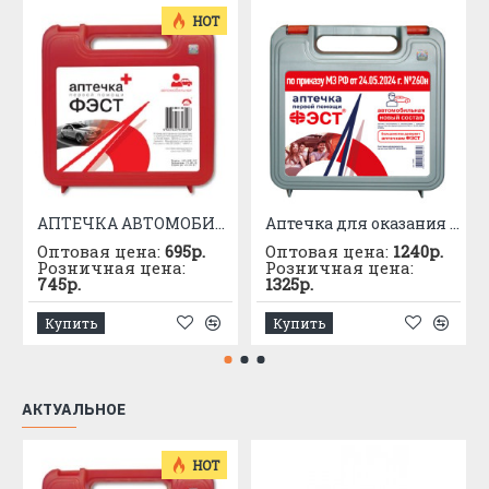
HOT
АПТЕЧКА АВТОМОБИЛЬНАЯ приказ №1080
Аптечка для оказания первой помощи с применением медицинских изделий пострадавшим в дорожно-транспортных происшествиях (автомобильная) – «ФЭСТ»
Оптовая цена:
695р.
Оптовая цена:
1240р.
Розничная цена:
Розничная цена:
745р.
1325р.
Купить
Купить
АКТУАЛЬНОЕ
HOT