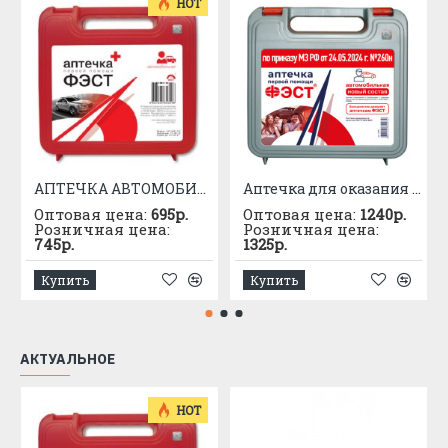
HOT
АПТЕЧКА АВТОМОБИЛЬНАЯ приказ №1080
Аптечка для оказания первой помощи с применением медицинских изделий пострадавшим в дорожно-транспортных происшествиях (автомобильная) – «ФЭСТ»
Оптовая цена:
695р.
Оптовая цена:
1240р.
Розничная цена:
Розничная цена:
745р.
1325р.
Купить
Купить
АКТУАЛЬНОЕ
HOT