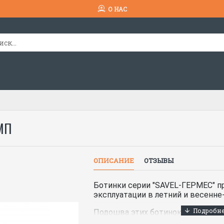
О НАС
МП
ОПИСАНИЕ
ОТЗЫВЫ
Ботинки серии "SAVEL-ГЕРМЕС" п
эксплуатации в летний и весенне
Подошва этих ботинок изготавли
прямого прилива полиуретана и т