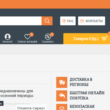
FAQ
КОНТАКТЫ
0
0
Товаров 0 (0р.)
Аккаунт
Список желаний
Сравнить
ДОСТАВКА В
РЕГИОНЫ
редназначены для
БЫСТРАЯ ОНЛАЙН
-осенний периоды.
ПОКУПКА
вается методом
БЕЗОПАСНАЯ
Планета-Сириус
ермопластичного